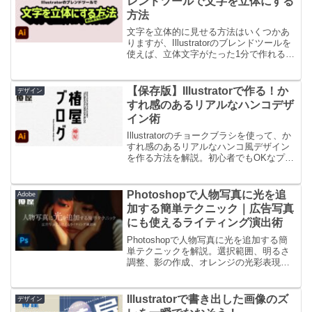
レンドツールで文字を立体にする
方法
文字を立体的に見せる方法はいくつかあ
りますが、Illustratorのブレンドツールを
使えば、立体文字がたった1分で作れるこ
と、知っていますか？この記事では、初
心者でも簡単あっという間に立体文字を
作成する手順を紹介します。
【保存版】Illustratorで作る！か
デザイン
すれ感のあるリアルなハンコデザ
イン術
Illustratorのチョークブラシを使って、か
すれ感のあるリアルなハンコ風デザイン
を作る方法を解説。初心者でもOKなプロ
の裏ワザ！
Photoshopで人物写真に光を追
Adobe
加する簡単テクニック｜広告写真
にも使えるライティング演出術
Photoshopで人物写真に光を追加する簡
単テクニックを解説。選択範囲、明るさ
調整、影の作成、オレンジの光彩表現ま
で初心者向けにステップごとに紹介しま
す。
Illustratorで書き出した画像のズ
デザイン