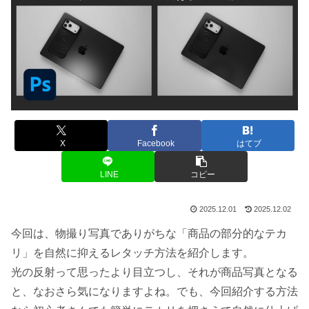
X
Facebook
はてブ
LINE
コピー
2025.12.01
2025.12.02
今回は、物撮り写真でありがちな「商品の部分的なテカ
リ」を自然に抑えるレタッチ方法を紹介します。
光の反射って思ったより目立つし、それが商品写真となる
と、なおさら気になりますよね。でも、今回紹介する方法