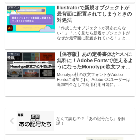
や時短にもつながるテクニックですの
で、ぜひ参考にしてみてください。
Illustratorで新規オブジェクトが
デザイン
最背面に配置されてしまうときの
対処法
「作成したオブジェクトが見あたらな
い！」「よく見たら新規オブジェクトが
なぜか最背面に配置されている！」とい
った現象に慌てた経験はないでしょう
か。今回は、オブジェクトが背面に隠れ
てしまう原因と、その対処法を具体的に
【保存版】あの定番書体がついに
デザイン
解説していきます。
無料に！Adobe Fontsで使えるよ
うになったMonotype欧文フォン
トまとめ
Monotype社の欧文フォントがAdobe
Fontsに追加され、Adobe CCユーザーは
追加料金なしで商用利用可能に。
HelveticaやAvenirなど、デザイナー必須
の定番フォントが使えるチャンスです！
なんて読むの？「あの記号たち」を解
説！