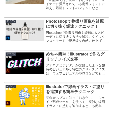
イナーに愛用されている定番フォントに
加え、最新トレンドのフォントなど、商
用利用可能な無料フォントをピックアッ
プして紹介しています。
Photoshopで物撮り画像を綺麗
デザイン
に切り抜く爆速テクニック！
Photoshopで物撮り画像を綺麗に＆スピ
ーディに切り抜く方法を解説。クイック
マスクモードで境界線を自然に仕上げま
す。
めちゃ簡単！Illustratorで作るグ
デザイン
リッチノイズ文字
アナログとデジタルが交錯したような独
特のビジュアルが特徴のグリッチノイズ
は、ウェブビジュアルやロゴなどでもよ
く見かけるトレンドのひとつです。今回
は、おしゃれなグリッチノイズを文字に
加工する方法を初心者にもわかりやすく
Illustratorで線画イラストに塗り
デザイン
解説します。
を追加する簡単テクニック
初心者もプロも知っておきたい、「シェ
イプ形成ツール」を使って、複雑な線画
イラストに塗りを追加するとても簡単な
方法をご紹介します。デザインの効率化