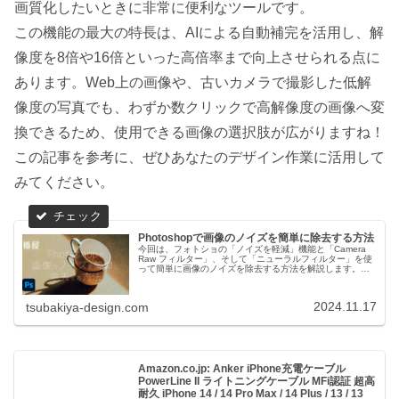
画質化したいときに非常に便利なツールです。
この機能の最大の特長は、AIによる自動補完を活用し、解
像度を8倍や16倍といった高倍率まで向上させられる点に
あります。Web上の画像や、古いカメラで撮影した低解
像度の写真でも、わずか数クリックで高解像度の画像へ変
換できるため、使用できる画像の選択肢が広がりますね！
この記事を参考に、ぜひあなたのデザイン作業に活用して
みてください。
Photoshopで画像のノイズを簡単に除去する方法
今回は、フォトショの「ノイズを軽減」機能と「Camera
Raw フィルター」、そして「ニューラルフィルター」を使
って簡単に画像のノイズを除去する方法を解説します。ぜ
ひこのテクニックをマスターして、画像編集に役立ててみ
てください！
2024.11.17
tsubakiya-design.com
Amazon.co.jp: Anker iPhone充電ケーブル
PowerLine II ライトニングケーブル MFi認証 超高
耐久 iPhone 14 / 14 Pro Max / 14 Plus / 13 / 13