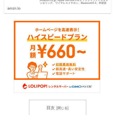
Amazon.co.jp: Apple AirPods Pro 2 アクティブノイズキャ
ンセリング、ワイヤレスイヤホン、Bluetooth5.3、外部音
取り込み、パーソナライズされた空間オーディオ、原音に
amzn.to
忠実なサウンド、H2 チップ、USB...
目次