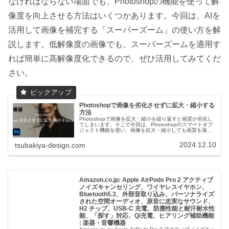
なければならない場面でも、Photoshopの機能を使って解
像度を向上させる方法はいくつかあります。今回は、AIを
活用して画像を補完する「スーパーズーム」の使い方を解
説します。低解像度の画像でも、スーパーズームを適用す
れば簡単に高解像度化できるので、ぜひ活用してみてくだ
さい。
Photoshopで画像を劣化させずに拡大・縮小する
方法
Photoshopで画像を拡大・縮小を繰り返すと画質が劣化し
てしまいます。そこで今回は、Photoshopのスマートオブ
ジェクト機能を使い、画像を拡大・縮小しても画質を落と
さずに作業ができる簡単な方法をご紹介します。
2024.12.10
tsubakiya-design.com
Amazon.co.jp: Apple AirPods Pro 2 アクティブ
ノイズキャンセリング、ワイヤレスイヤホン、
Bluetooth5.3、外部音取り込み、パーソナライズ
された空間オーディオ、原音に忠実なサウンド、
H2 チップ、USB-C 充電、防塵性能と耐汗耐水性
能、「探す」対応、Qi充電、ヒアリング補助機能
: 楽器・音響機器