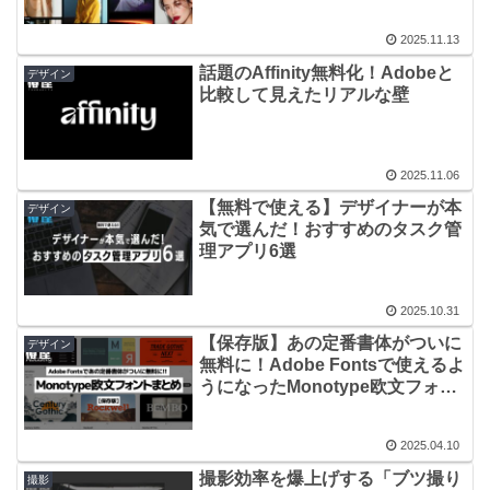
富！
2025.11.13
話題のAffinity無料化！Adobeと
デザイン
比較して見えたリアルな壁
2025.11.06
【無料で使える】デザイナーが本
デザイン
気で選んだ！おすすめのタスク管
理アプリ6選
2025.10.31
【保存版】あの定番書体がついに
デザイン
無料に！Adobe Fontsで使えるよ
うになったMonotype欧文フォン
トまとめ
2025.04.10
撮影効率を爆上げする「ブツ撮り
撮影