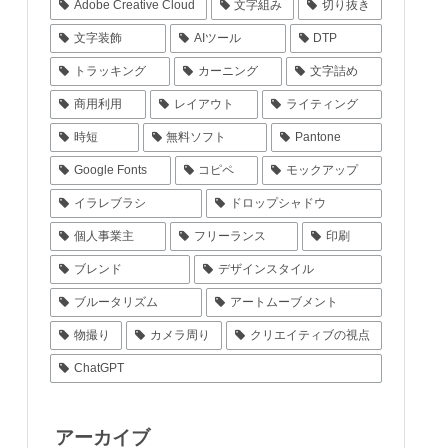
Adobe Creative Cloud
文字組み
切り抜き
文字装飾
AIツール
DTP
トラッキング
カーニング
文字詰め
商用利用
レイアウト
ライティング
時短
無料ソフト
Pantone
Google Fonts
コピペ
モックアップ
イラレブラシ
ドロップシャドウ
個人事業主
フリーランス
印刷
ブレンド
デザインスタイル
ブルータリズム
アートムーブメント
物撮り
カメラ周り
クリエイティブの視点
ChatGPT
アーカイブ