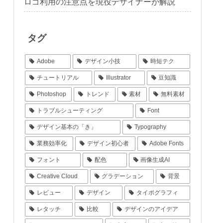
ロゴ利用の注意点を現役デザイナーが解説
タグ
Adobe
デザイン小技
時短テク
チュートリアル
Illustrator
豆知識
Photoshop
トレンド
素材
無料素材
トラブルシューティング
Font
デザイン基本の「き」
Typography
業務効率化
デザイン初心者
Adobe Fonts
フォント
配色
画像生成AI
Creative Cloud
グラデーション
背景
レビュー
デザイン
タイポグラフィ
レタッチ
比較
デザインのアイデア