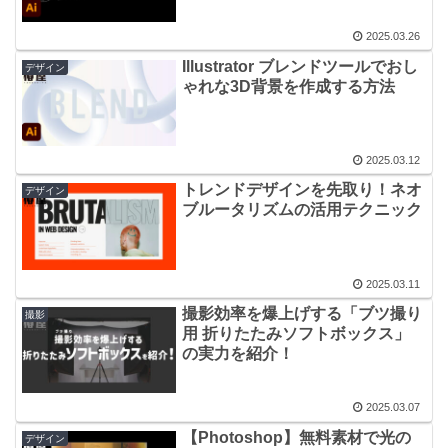
2025.03.26
Illustrator ブレンドツールでおし
デザイン
ゃれな3D背景を作成する方法
2025.03.12
トレンドデザインを先取り！ネオ
デザイン
ブルータリズムの活用テクニック
2025.03.11
撮影効率を爆上げする「ブツ撮り
撮影
用 折りたたみソフトボックス」
の実力を紹介！
2025.03.07
【Photoshop】無料素材で光の
デザイン