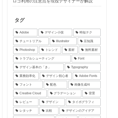
ロゴ利用の注意点を現役デザイナーが解説
タグ
Adobe
デザイン小技
時短テク
チュートリアル
Illustrator
豆知識
Photoshop
トレンド
素材
無料素材
トラブルシューティング
Font
デザイン基本の「き」
Typography
業務効率化
デザイン初心者
Adobe Fonts
フォント
配色
画像生成AI
Creative Cloud
グラデーション
背景
レビュー
デザイン
タイポグラフィ
レタッチ
比較
デザインのアイデア