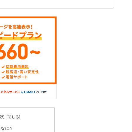
次
てなに？