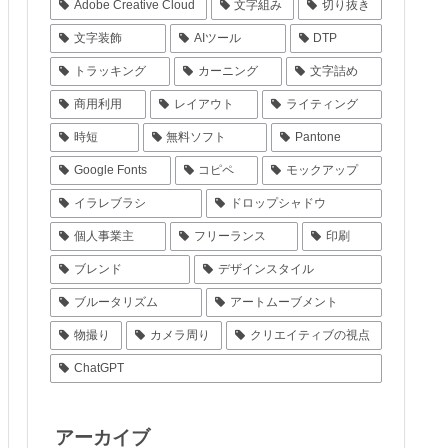
Adobe Creative Cloud
文字組み
切り抜き
文字装飾
AIツール
DTP
トラッキング
カーニング
文字詰め
商用利用
レイアウト
ライティング
時短
無料ソフト
Pantone
Google Fonts
コピペ
モックアップ
イラレブラシ
ドロップシャドウ
個人事業主
フリーランス
印刷
ブレンド
デザインスタイル
ブルータリズム
アートムーブメント
物撮り
カメラ周り
クリエイティブの視点
ChatGPT
アーカイブ