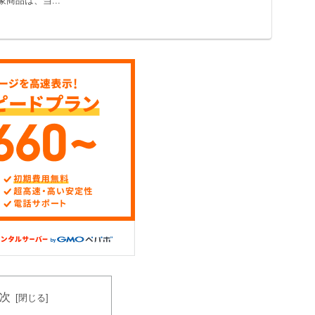
商品は、当...
次