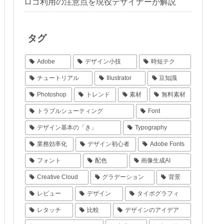
ロゴ利用の注意点を現役デザイナーが解説
タグ
Adobe
デザイン小技
時短テク
チュートリアル
Illustrator
豆知識
Photoshop
トレンド
素材
無料素材
トラブルシューティング
Font
デザイン基本の「き」
Typography
業務効率化
デザイン初心者
Adobe Fonts
フォント
配色
画像生成AI
Creative Cloud
グラデーション
背景
レビュー
デザイン
タイポグラフィ
レタッチ
比較
デザインのアイデア