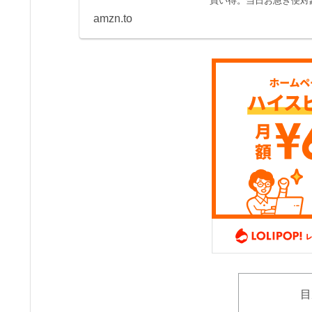
買い得。当日お急ぎ便対象
amzn.to
目