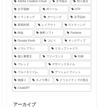
Adobe Creative Cloud
文字組み
切り抜き
文字装飾
AIツール
DTP
トラッキング
カーニング
文字詰め
商用利用
レイアウト
ライティング
時短
無料ソフト
Pantone
Google Fonts
コピペ
モックアップ
イラレブラシ
ドロップシャドウ
個人事業主
フリーランス
印刷
ブレンド
デザインスタイル
ブルータリズム
アートムーブメント
物撮り
カメラ周り
クリエイティブの視点
ChatGPT
アーカイブ