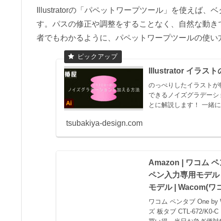
Illustratorの「パペットワープツール」を使
す。パスの修正や調整をすることなく、自然な動き
者でもわかるように、パペットワープツールの使い
Illustrator
のっぺりしたイラストが
できるノイズグラデーシ
とに解説します！ 一緒
tsubakiya-design.com
Amazon | ワコム ペ
ペン入力専用モデル M
モデル | Wacom(
ワコム ペンタブ One by 
ズ 板タブ CTL-672